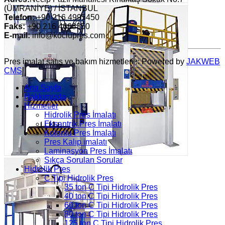
(ÜMRANİYE) / İSTANBUL
Telefon:
+90 216 4995450
Faks:
+90 216 4668350
E-mail:
info@koclupres.com
Pres imalat satış ve bakım hizmetleri :: Powered by
JAKWEB
CMS
Ana Sayfa
Hakkımızda
Hizmetler
Hidrolik Pres İmalatı
Eksantrik Pres İmalatı
Kolonlu Pres İmalatı
Pres Kalıp imalatı
Laminasyon Pres İmalatı
Sıkça Sorulan Sorular
Hidrolik Pres
C Tipi Hidrolik Pres
35 ton C Tipi Hidrolik Pres
40 ton C Tipi Hidrolik Pres
60 ton C Tipi Hidrolik Pres
80 ton C Tipi Hidrolik Pres
125 ton C Tipi Hidrolik Pres