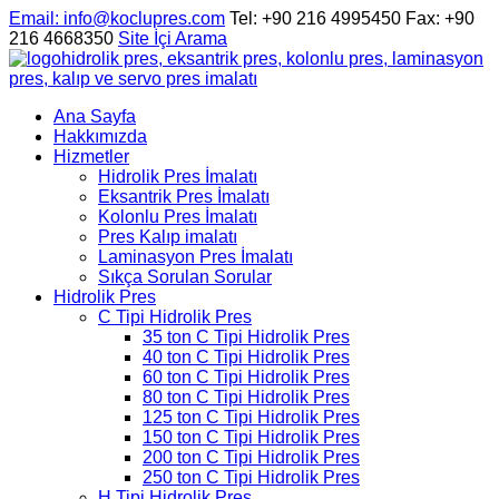
Email
: info@koclupres.com
Tel: +90 216 4995450
Fax: +90
216 4668350
Site İçi Arama
hidrolik pres, eksantrik pres, kolonlu pres, laminasyon
pres, kalıp ve servo pres imalatı
Ana Sayfa
Hakkımızda
Hizmetler
Hidrolik Pres İmalatı
Eksantrik Pres İmalatı
Kolonlu Pres İmalatı
Pres Kalıp imalatı
Laminasyon Pres İmalatı
Sıkça Sorulan Sorular
Hidrolik Pres
C Tipi Hidrolik Pres
35 ton C Tipi Hidrolik Pres
40 ton C Tipi Hidrolik Pres
60 ton C Tipi Hidrolik Pres
80 ton C Tipi Hidrolik Pres
125 ton C Tipi Hidrolik Pres
150 ton C Tipi Hidrolik Pres
200 ton C Tipi Hidrolik Pres
250 ton C Tipi Hidrolik Pres
H Tipi Hidrolik Pres