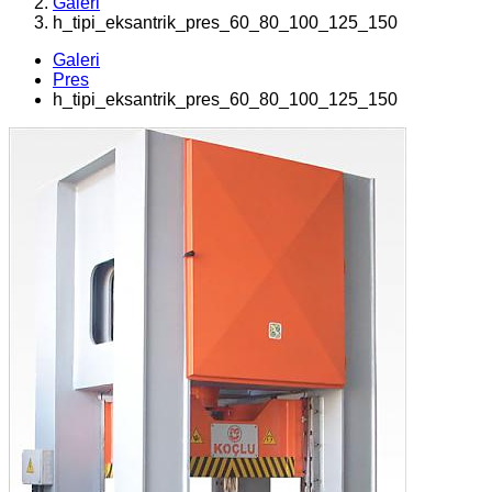
Galeri
h_tipi_eksantrik_pres_60_80_100_125_150
Galeri
Pres
h_tipi_eksantrik_pres_60_80_100_125_150