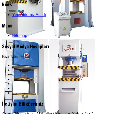
News
Yeni Sitemiz Açıldı
Menü
Sitemap
Sosyal Medya Hesapları
Bizi Takip Edin:
İletişim Biligilerimiz
Adres:
Necip Fazıl Mahallesi Kınalıtaş Sokak No:7