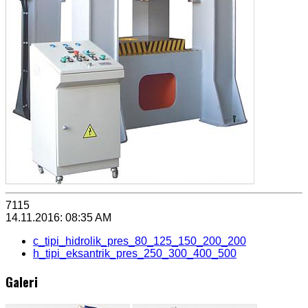
7115
14.11.2016: 08:35 AM
c_tipi_hidrolik_pres_80_125_150_200_200
h_tipi_eksantrik_pres_250_300_400_500
Galeri