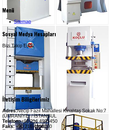
Menü
Sitemap
Sosyal Medya Hesapları
Bizi Takip Edin:
İletişim Biligilerimiz
Adres:
Necip Fazıl Mahallesi Kınalıtaş Sokak No:7
(ÜMRANİYE) / İSTANBUL
Telefon:
+90 216 4995450
Faks:
+90 216 4668350