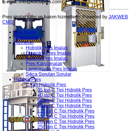
E-mail:
info@koclupres.com
Pres imalat satış ve bakım hizmetleri :: Powered by
JAKWEB
CMS
Ana Sayfa
Hakkımızda
Hizmetler
Hidrolik Pres İmalatı
Eksantrik Pres İmalatı
Kolonlu Pres İmalatı
Pres Kalıp imalatı
Laminasyon Pres İmalatı
Sıkça Sorulan Sorular
Hidrolik Pres
C Tipi Hidrolik Pres
35 ton C Tipi Hidrolik Pres
40 ton C Tipi Hidrolik Pres
60 ton C Tipi Hidrolik Pres
80 ton C Tipi Hidrolik Pres
125 ton C Tipi Hidrolik Pres
150 ton C Tipi Hidrolik Pres
200 ton C Tipi Hidrolik Pres
250 ton C Tipi Hidrolik Pres