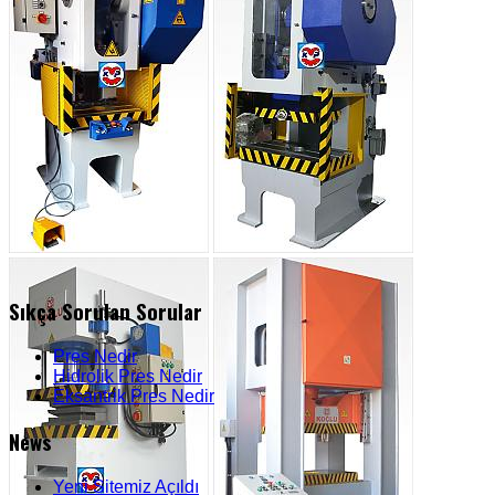
Sıkça Sorulan Sorular
Pres Nedir
Hidrolik Pres Nedir
Eksantrik Pres Nedir
News
Yeni Sitemiz Açıldı