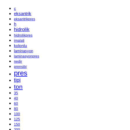
c
eksantrik
eksantrikpres
h
hidrolik
hidrolikpres
imalati
kolonlu
laminasyon
laminasyonpres
nedir
prensibi
pres
tipi
ton
35
40
60
80
100
125
150
200