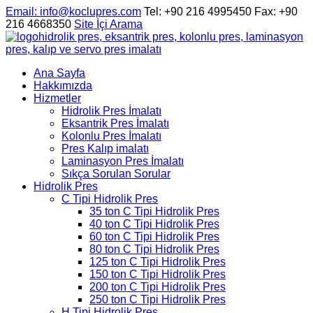
Email
: info@koclupres.com
Tel: +90 216 4995450
Fax: +90
216 4668350
Site İçi Arama
hidrolik pres, eksantrik pres, kolonlu pres, laminasyon
pres, kalıp ve servo pres imalatı
Ana Sayfa
Hakkımızda
Hizmetler
Hidrolik Pres İmalatı
Eksantrik Pres İmalatı
Kolonlu Pres İmalatı
Pres Kalıp imalatı
Laminasyon Pres İmalatı
Sıkça Sorulan Sorular
Hidrolik Pres
C Tipi Hidrolik Pres
35 ton C Tipi Hidrolik Pres
40 ton C Tipi Hidrolik Pres
60 ton C Tipi Hidrolik Pres
80 ton C Tipi Hidrolik Pres
125 ton C Tipi Hidrolik Pres
150 ton C Tipi Hidrolik Pres
200 ton C Tipi Hidrolik Pres
250 ton C Tipi Hidrolik Pres
H Tipi Hidrolik Pres